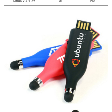
Linux v 2.6.x+
Sí
No