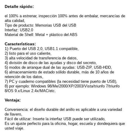
Detalle rápido:
el 100% a estrenar, inspección 100% antes de embalar, mercancías de
alta calidad,
Tipo de producto: Memorias USB del USB
Interfaz: USB2.0
Material de Shell: Metal + plástico del ABS
Características:
1)
Puerto del USB 2,0, USB1.1 compatible,
2) listo para el uso caliente,
3) alta velocidad de transferencia de datos,
4) división de disco de las ayudas y disco del secreto,
5) modos de arranque dual de las ayudas: USB-ZIP, USB-HDD,
6) almacenamiento de estado sólido durable, más de 10 años de
retención de los datos,
7) PC y cuaderno compatibles (la necesidad tiene puerto de USB),
8) por ejemplo: Windows 98/Me/2000/XP/2003/Vista/triunfo 7/triunfo
8/OS 9.x/Linux 2.4x/MAC/etc.
Ventaja:
Conveniencia: el diseño durable del anillo es aplicable a una variedad
de llavero,
Fácil de utilizar: Inserte la interfaz USB puede ser utilizado,
Es un ajuste perfecto para la oficina, hogar, escuela y dondequiera que
usted viaje.