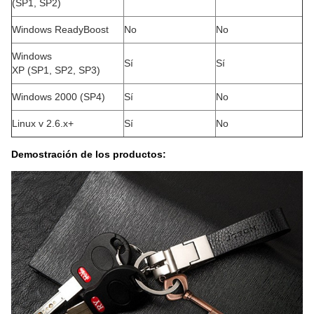
(SP1, SP2)
Windows ReadyBoost
No
No
Windows
Sí
Sí
XP (SP1, SP2, SP3)
Windows 2000 (SP4)
Sí
No
Linux v 2.6.x+
Sí
No
Demostración de los productos: