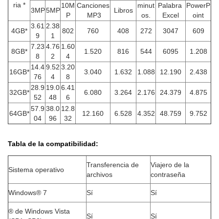
ria *
10M
Canciones
minut
Palabra
PowerP
3MP
5MP
Libros
P
MP3
os.
Excel
oint
3.61
2.38
4GB*
802
760
408
272
3047
609
9
1
7.23
4.76
1.60
8GB*
1.520
816
544
6095
1.208
8
2
4
14.4
9.52
3.20
16GB*
3.040
1.632
1.088
12.190
2.438
76
4
8
28.9
19.0
6.41
32GB*
6.080
3.264
2.176
24.379
4.875
52
48
6
57.9
38.0
12.8
64GB*
12.160
6.528
4.352
48.759
9.752
04
96
32
Tabla de la compatibilidad:
Transferencia de
Viajero de la
Sistema operativo
archivos
contraseña
Windows® 7
Sí
Sí
® de Windows Vista
Sí
Sí