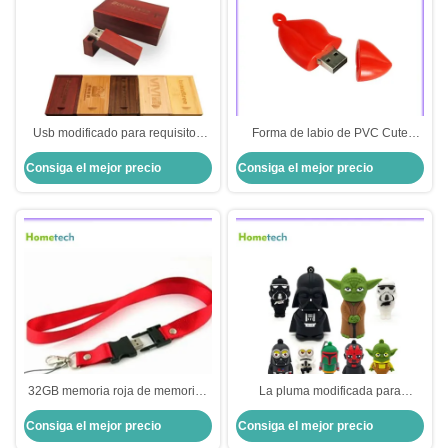
Usb modificado para requisitos
Forma de labio de PVC Cute
particulares 2,0 de LOGO Wooden
Dispositivo flash USB
Consiga el mejor precio
Consiga el mejor precio
Usb Flash Drive 90MB/S 8gb
personalizado Dispositivo de
16gb
memoria USB de boca
personalizada 8GB 4GB
32GB memoria roja de memorias
La pluma modificada para
USB 2,0 del acollador USB para
requisitos particulares los
Consiga el mejor precio
Consiga el mejor precio
el collar, grabada
juguetes de Star Wars conduce
64gb, memoria USB de la